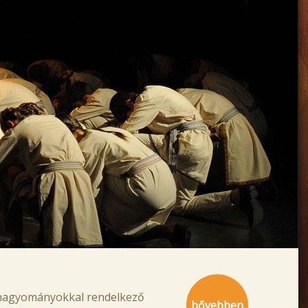
 hagyományokkal rendelkező
bővebben