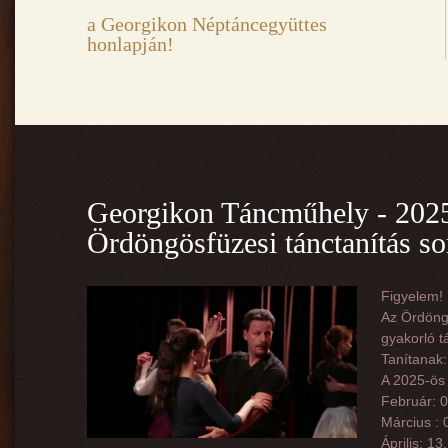
a Georgikon Néptáncegyüttes
honlapján!
Georgikon Táncműhely - 2025-
Ördöngösfüzesi tánctanítás so
Figyelem! F
Az Ördöngö
gyakorló t
Tanítanak:
A 2025-ös 
Február: 
Március :
Április: 13