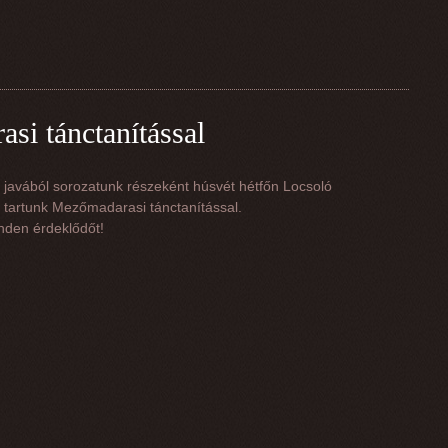
si tánctanítással
javából sorozatunk részeként húsvét hétfőn Locsoló
 tartunk Mezőmadarasi tánctanítással.
nden érdeklődőt!