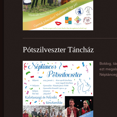
Pótszilveszter Táncház
Boldog, tá
ezt megal
Néptánceg