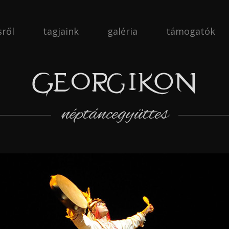
sről
tagjaink
galéria
támogatók
néptáncegyüttes