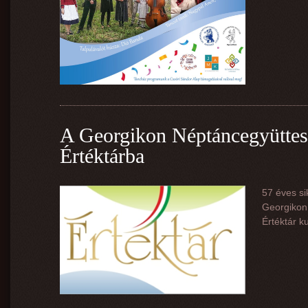
A Georgikon Néptáncegyüttes 
Értéktárba
57 éves si
Georgikon 
Értéktár ku