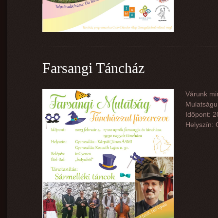
Farsangi Táncház
Várunk min
Mulatságun
Időpont: 2
Helyszín: 