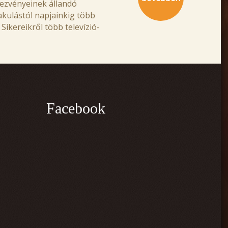
ndezvényeinek állandó
akulástól napjainkig több
Sikereikről több televízió-
Facebook