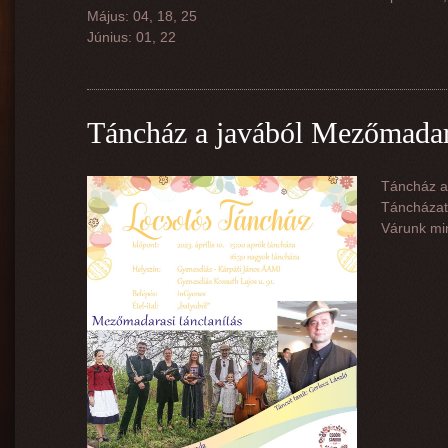
Május: 04, 18, 25
Június: 01, 22
Táncház a javából Mezőmadara
Táncház a 
Táncházat
Várunk mi