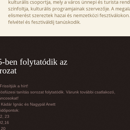
kulturális csoportja, mely a város ünnepi és turista re
színfoltja, kulturális programjainak szervezője. A megal
elismerést szereztek hazai és nemzetközi fesztiválokon. 
felvétel és fesztiváldíj tanúskodik.
ben folytatódik az
rozat
rissítjük a hírt!
sfüzesi tanítás sorozat folytatódik. Várunk további csatlakozó,
áncosokat!
 Kádár Ignác és Nagypál Anett
időpontok:
02, 23
 02,16
, 20